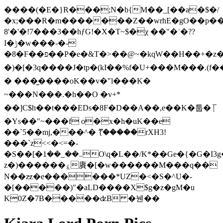
����(�E�}R���;N�b{M��_[��a�$�/
�x;���R�m�������Z��wrhE�gO��p�
8'�'�!7���3��hƒG!�X�T~$�χ ��"�ʿ�??
I�ݱ�w���-�-
�8�F��פ��P�e�&T�>��@~�kqW��H��+�z���D�-
�)�[�3q���� J�tp�(kI��%f�U+���M���.(f
� ���̫����oK��v�"l���K�
~���N���.�h��O �v+*
��]C$h��t���EDs�8F�D��A��,e��K�툽� |̅
�Ys��"~���f o�x�h�uK��e
��`5��mj,���^� ޫ{�����rXH3!
���`z<<�<=�-
�S��[�܅��_��1O\q�L��/K*��Ge�{�G�I3g�
z�)������ۼ賡�[�w������M���q��
N��z̵z�e������*UZ�<�S�^U�-
�[�����)"�aLD����X$g�z�gM�u
K0Z�7B�����ʣB �뉀��