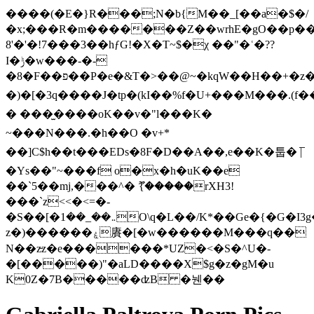
����(�E�}R���;N�b{M��_[��a�$�/
�x;���R�m�������Z��wrhE�gO��p�
8'�'�!7���3��hƒG!�X�T~$�χ ��"�ʿ�??
I�ݱ�w���-�-
�8�F��פ��P�e�&T�>��@~�kqW��H��+�z���D�-
�)�[�3q���� J�tp�(kI��%f�U+���M���.(f
� ���̫����oK��v�"l���K�
~���N���.�h��O �v+*
��]C$h��t���EDs�8F�D��A��,e��K�툽� |̅
�Ys��"~���f o�x�h�uK��e
��`5��mj,���^� ޫ{�����rXH3!
���`z<<�<=�-
�S��[�܅��_��1O\q�L��/K*��Ge�{�G�I3g�
z�)������ۼ賡�[�w������M���q��
N��z̵z�e������*UZ�<�S�^U�-
�[�����)"�aLD����X$g�z�gM�u
K0Z�7B�����ʣB �뉀��